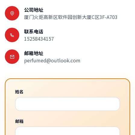
公司地址
厦门火炬高新区软件园创新大厦C区3F-A703
联系电话
15258434157
邮箱地址
perfumed@outlook.com
姓名
邮箱